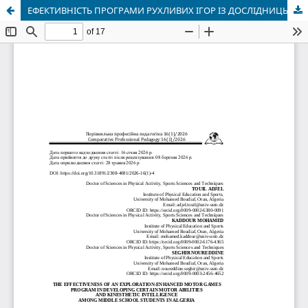
ЕФЕКТИВНІСТЬ ПРОГРАМИ РУХЛИВИХ ІГОР ІЗ ДОСЛІДНИЦЬКИМ ПІДХОДОМ У РОЗВИТКУ РУХОВИХ ЗДІБНОСТЕЙ ТА КІНЕСТЕТИЧНОГО ІНТЕЛЕКТУ УЧНІВ СЕРЕДНЬОЇ ШКОЛИ У АЛЖИРІ