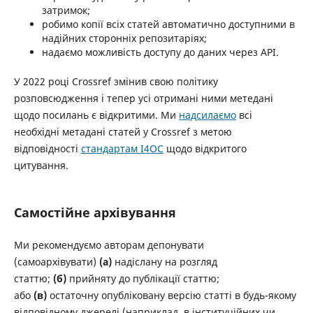
затримок;
робимо копії всіх статей автоматично доступними в
надійних сторонніх репозитаріях;
надаємо можливість доступу до даних через API.
У 2022 році Crossref змінив свою політику
розповсюдження і тепер усі отримані ними метедані
щодо посилань є відкритими. Ми
надсилаємо
всі
необхідні метадані статей у Crossref з метою
відповідності
стандартам I4OC
щодо відкритого
цитування.
Самостійне архівування
Ми рекомендуємо авторам депонувати
(самоархівувати)
(а)
надіслану на розгляд
статтю;
(б)
прийняту до публікації статтю;
або
(в)
остаточну опубліковану версію статті в будь-якому
відповідному джерелі (наприклад, в інституційних чи