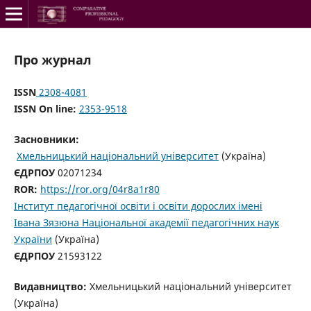
Про журнал
ISSN
2308-4081
ISSN On line:
2353-9518
Засновники:
Хмельницький національний університет
(Україна)
ЄДРПОУ
02071234
ROR:
https://ror.org/04r8a1r80
Інститут педагогічної освіти і освіти дорослих імені
Івана Зязюна Національної академії педагогічних наук
України
(Україна)
ЄДРПОУ
21593122
Видавництво:
Хмельницький національний університет
(Україна)