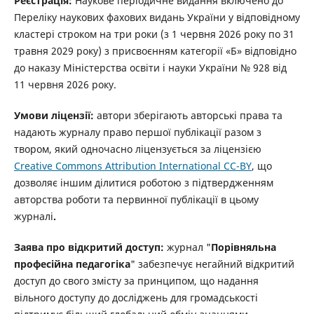
Реєстрація:
Наукове періодичне видання включено до
Переліку наукових фахових видань України у відповідному
кластері строком на три роки (з 1 червня 2026 року по 31
травня 2029 року) з присвоєнням категорії «Б» відповідно
до наказу Міністерства освіти і науки України № 928 від
11 червня 2026 року.
Умови ліцензії:
автори зберігають авторські права та
надають журналу право першої публікації разом з
твором, який одночасно ліцензується за ліцензією
Creative Commons Attribution International CC-BY
, що
дозволяє іншим ділитися роботою з підтвердженням
авторства роботи та первинної публікації в цьому
журналі
.
Заява про відкритий доступ:
журнал "
Порівняльна
професійна педагогіка
" забезпечує негайний відкритий
доступ до свого змісту за принципом, що надання
вільного доступу до досліджень для громадськості