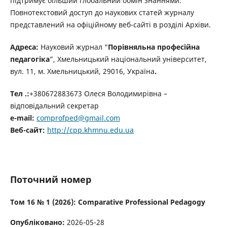
підтримує більший глобальний обмін знаннями.
Повнотекстовий доступ до наукових статей журналу
представлений на офіційному веб-сайті в розділі Архіви.
Адреса:
Н
ауковий журнал “
Порівняльна професійна
педагогіка
”, Хмельницький національний університет,
вул. 11, м. Хмельницький, 29016,
Україна
.
Тел .:
+380672883673 Олеся Володимирівна –
відповідальний секретар
e-mail:
comprofped@gmail.com
Веб-сайт:
http://cpp.khmnu.edu.ua
Поточний номер
Том 16 № 1 (2026): Comparative Professional Pedagogy
Опубліковано:
2026-05-28