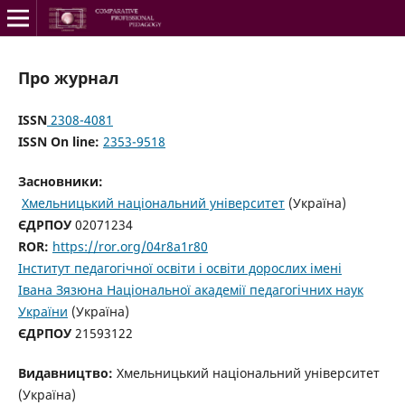
Про журнал
ISSN
2308-4081
ISSN On line:
2353-9518
Засновники:
Хмельницький національний університет
(Україна)
ЄДРПОУ
02071234
ROR:
https://ror.org/04r8a1r80
Інститут педагогічної освіти і освіти дорослих імені
Івана Зязюна Національної академії педагогічних наук
України
(Україна)
ЄДРПОУ
21593122
Видавництво:
Хмельницький національний університет
(Україна)