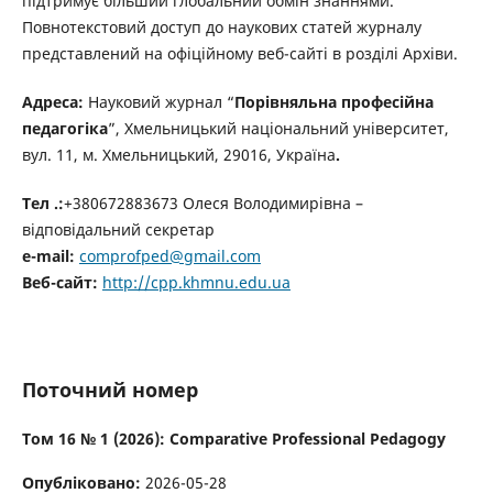
підтримує більший глобальний обмін знаннями.
Повнотекстовий доступ до наукових статей журналу
представлений на офіційному веб-сайті в розділі Архіви.
Адреса:
Н
ауковий журнал “
Порівняльна професійна
педагогіка
”, Хмельницький національний університет,
вул. 11, м. Хмельницький, 29016,
Україна
.
Тел .:
+380672883673 Олеся Володимирівна –
відповідальний секретар
e-mail:
comprofped@gmail.com
Веб-сайт:
http://cpp.khmnu.edu.ua
Поточний номер
Том 16 № 1 (2026): Comparative Professional Pedagogy
Опубліковано:
2026-05-28