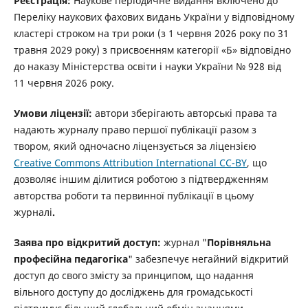
Реєстрація:
Наукове періодичне видання включено до
Переліку наукових фахових видань України у відповідному
кластері строком на три роки (з 1 червня 2026 року по 31
травня 2029 року) з присвоєнням категорії «Б» відповідно
до наказу Міністерства освіти і науки України № 928 від
11 червня 2026 року.
Умови ліцензії:
автори зберігають авторські права та
надають журналу право першої публікації разом з
твором, який одночасно ліцензується за ліцензією
Creative Commons Attribution International CC-BY
, що
дозволяє іншим ділитися роботою з підтвердженням
авторства роботи та первинної публікації в цьому
журналі
.
Заява про відкритий доступ:
журнал "
Порівняльна
професійна педагогіка
" забезпечує негайний відкритий
доступ до свого змісту за принципом, що надання
вільного доступу до досліджень для громадськості