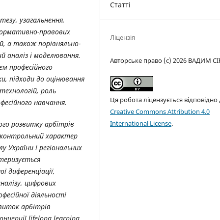
Статті
тезу, узагальнення,
 нормативно-правових
Ліцензія
й, а також порівняльно-
й аналіз і моделювання.
Авторське право (c) 2026 ВАДИМ С
ем професійного
ки, підходи до оцінювання
 технологій, роль
Ця робота ліцензується відповідно
фесійного навчання.
Creative Commons Attribution 4.0
International License
.
ого розвитку арбітрів
-контрольний характер
у України і регіональних
ктеризується
ї диференціації,
налізу, цифрових
фесійної діяльності
звиток арбітрів
епції lifelong learning.