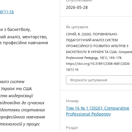
2026-05-28
6(1)-16
Як цитувати
и з баскетболу,
СІРИЙ, В. (2026). ПОРІВНЯЛЬНО-
ий аналіз, менторство,
ПЕДАГОГІЧНИЙ АНАЛІЗ СИСТЕМ
не професійне навчання
ПРОФЕСІЙНОГО РОЗВИТКУ АРБІТРІВ З
БАСКЕТБОЛУ В УКРАЇНІ ТА США.
Comparat
Professional Pedagogy
,
16
(1), 169–178.
https://doi.org/10.31891/2308-4081/2026-
16(1)-16
Формати цитування
наліз систем
 Україні та США.
стю модернізації
Номер
ідповідно до сучасних
Том 16 № 1 (2026): Comparative
підготовки спортивних
Professional Pedagogy
професійного навчання
 технологій у процес
Розділ