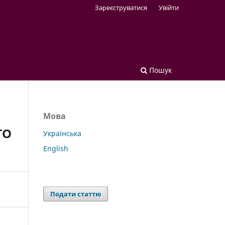
Зареєструватися
Увійти
Пошук
Мова
ГО
Українська
English
Подати статтю