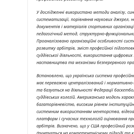
У дослідженні використано методи аналізу, син
систематизації, порівняння наукових джерел,
документів і матеріалів спортивних організаці
педагогічний метод, структурно-функціональни
Проаналізовано організаційні особливості сист
розвитку арбітрів, зміст професійної підготов
суддівської діяльності, використання цифрових
наставництва та механізми безперервного про
Встановлено, що українська система професійн
має переважно централізований і нормативно
та базується на діяльності Федерації баскетбол
суддівських колегій. Американська модель хара
багаторівневістю, високим рівнем інституційно
системним використанням менторства, відеоа
платформ і сучасних технологій оцінювання про
арбітрів. Визначено, що у США професійний ро
ґрунтується на компетентнісному підході та конц