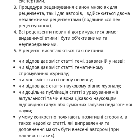
експертами.
Процедура рецензування є анонімною як для
рецензента, так і для авторів, і здійснюється двома
незалежними рецензентами (подвійне «сліпе»
рецензування).
Всі рецензенти повинні дотримуватися вимог
видавничої етики і бути об'єктивними та
неупередженими.
У рецензії висвітлюються такі питання:
чи відповідає зміст статті темі, заявленій у назві;
чи відповідає зміст статті тематичному
спрямуванню журналу;
чи має зміст статті певну новизну;
чи відповідає стаття науковому рівню журналу;
чи доцільна публікація статті з урахуванням її
актуальності та чи є вона цікавою науковцям
відповідної галузі або суміжних галузей педагогічної
науки;
у чому конкретно полягають позитивні сторони, а
також недоліки статті, які виправлення та
доповнення мають бути внесені автором (при
наявності таких).