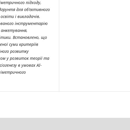
іметричного підходу,
дгрунтя для об’єктивного
освіти і викладачів.
ованого інструментарію
м анкетування,
ітики. Встановлено, що
еної суми критеріїв
йного розвитку
ком у розвиток теорії та
огенезу в умовах АІ-
аліметричного