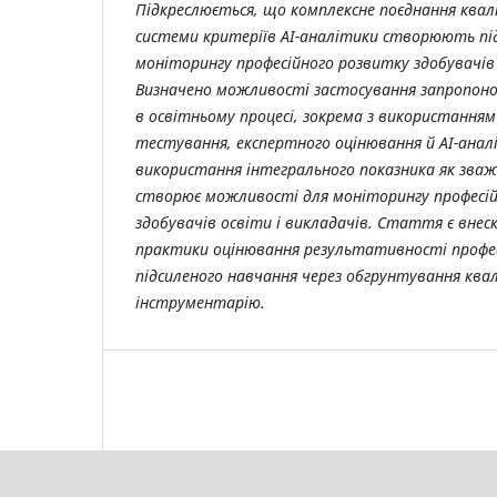
Підкреслюється, що комплексне поєднання квал
системи критеріїв АІ-аналітики створюють пі
моніторингу професійного розвитку здобувачів 
Визначено можливості застосування запропон
в освітньому процесі, зокрема з використання
тестування, експертного оцінювання й АІ-анал
використання інтегрального показника як зваж
створює можливості для моніторингу професі
здобувачів освіти і викладачів. Стаття є внес
практики оцінювання результативності професі
підсиленого навчання через обгрунтування кв
інструментарію.