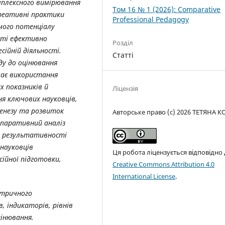
мплексного вимірювання
Том 16 № 1 (2026): Comparative
креативні практики
Professional Pedagogy
чого потенціалу
сті ефективно
Розділ
ійній діяльності.
Статті
ду до оцінювання
чає використання
 показників й
Ліцензія
я ключових науковців,
генезу та розвиток
Авторське право (c) 2026 ТЕТЯНА 
паративний аналіз
ня результативності
науковців
Ця робота ліцензується відповідно
ійної підготовки,
Creative Commons Attribution 4.0
International License
.
етричного
, індикаторів, рівнів
цінювання.