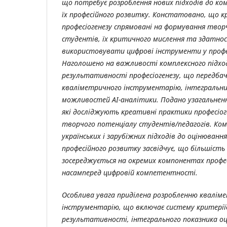
що потребує розроблення нових підходів до ко
їх професійного розвитку. Констатовано, що 
професіогенезу спрямовані на формування твор
студентів, їх критичного мислення та здатно
використовувати цифрові інструменти у профес
Наголошено на важливості комплексного підхо
результативності професіогенезу, що передба
кваліметричного інструментарію, інтегральних
можливостей АІ-аналітики. Подано узагальненн
які досліджують креативні практики професіо
творчого потенціалу студентів/педагогів.
Ком
українських і зарубіжних підходів до оцінюван
професійного розвитку засвідчує, що більшість
зосереджується на окремих компонентах профес
насамперед цифровій компетентності.
Особлива увага приділена розробленню квалім
інструментарію, що включає систему критеріїв
результативності, інтегрального показника о