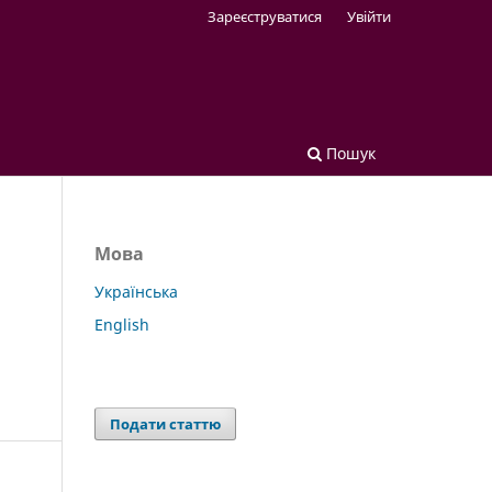
Зареєструватися
Увійти
Пошук
Мова
Українська
English
Подати статтю