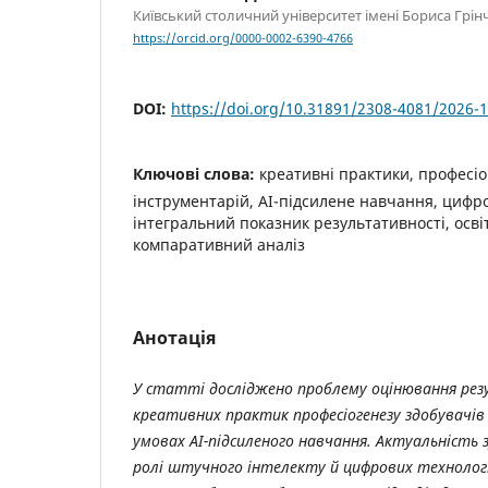
Київський столичний університет імені Бориса Грін
https://orcid.org/0000-0002-6390-4766
DOI:
https://doi.org/10.31891/2308-4081/2026-1
Ключові слова:
креативні практики, професі
інструментарій, АІ-підсилене навчання, цифр
інтегральний показник результативності, осві
компаративний аналіз
Анотація
У статті досліджено проблему оцінювання ре
креативних практик професіогенезу здобувачів 
умовах АІ-підсиленого навчання. Актуальність
ролі штучного інтелекту й цифрових технологі