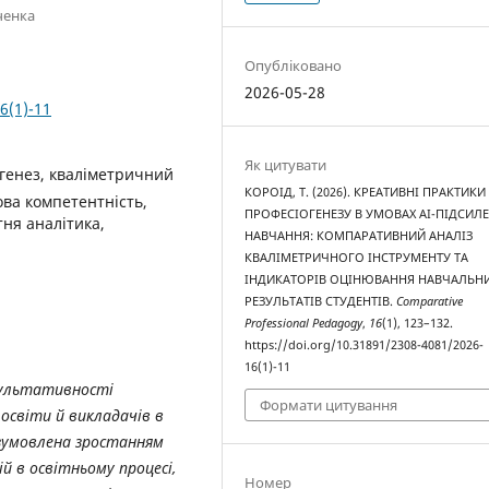
ченка
Опубліковано
2026-05-28
6(1)-11
Як цитувати
огенез, кваліметричний
КОРОІД, Т. (2026). КРЕАТИВНІ ПРАКТИКИ
ова компетентність,
ПРОФЕСІОГЕНЕЗУ В УМОВАХ АІ-ПІДСИЛ
тня аналітика,
НАВЧАННЯ: КОМПАРАТИВНИЙ АНАЛІЗ
КВАЛІМЕТРИЧНОГО ІНСТРУМЕНТУ ТА
ІНДИКАТОРІВ ОЦІНЮВАННЯ НАВЧАЛЬН
РЕЗУЛЬТАТІВ СТУДЕНТІВ.
Comparative
Professional Pedagogy
,
16
(1), 123–132.
https://doi.org/10.31891/2308-4081/2026-
16(1)-11
зультативності
Формати цитування
освіти й викладачів в
 зумовлена зростанням
й в освітньому процесі,
Номер