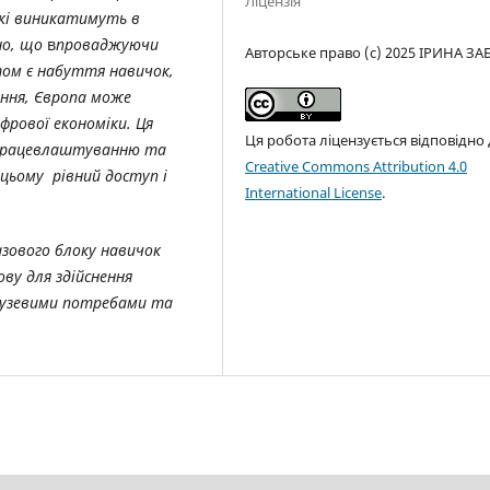
Ліцензія
які виникатимуть в
но, що
в
проваджуючи
Авторське право (c) 2025 ІРИНА ЗА
том є набуття навичок,
ання, Європа може
фрової економіки. Ця
Ця робота ліцензується відповідно
, працевлаштуванню та
Creative Commons Attribution 4.0
цьому рівний доступ і
International License
.
азового блоку навичок
ву для здійснення
алузевими потребами та