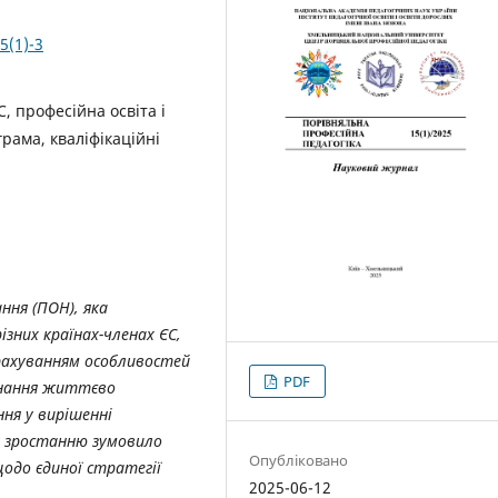
5(1)-3
, професійна освіта і
грама, кваліфікаційні
ння (ПОН), яка
зних країнах-членах ЄС,
урахуванням особливостей
PDF
изнання життєво
ння у вирішенні
у зростанню зумовило
Опубліковано
щодо єдиної стратегії
2025-06-12