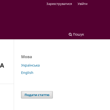
Зареєструватися
Увійти
Пошук
Мова
НА
Українська
English
Подати статтю