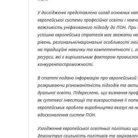
У дослідженні представлено огляд основних на
європейської системи професійної освіти і навч
важливість уніфікованого підходу до ПОН. При
успішна європейська стратегія має зважати на
рівень, регіональні/національні особливості люд
на традиційні навички та компетентності і, г
ресурси, які є вирішальним фактором промисло
конкурентоспроможності.
В статті подано інформацію про європейськи
розкриваючи різноманітність підходів та акт
дуальної освіти. Підкреслено, що визнання проф
як суттєвої інвестиції та використання її пот
європейських проблем виробництва вказує на 
вдосконалення систем ПОН.
Узгодження європейської освітньої політики щ
демонструє схильність політиків та зацікавле