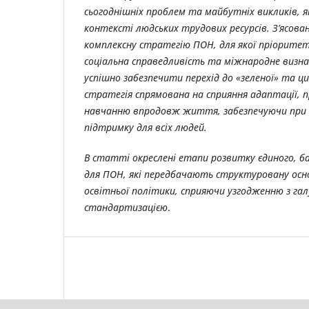
сьогоднішніх проблем та майбутніх викликів, 
контексті людських трудових ресурсів.
З’ясова
комплексну стратегію ПОН, для якої пріорите
соціальна справедливість та міжнародне визн
успішно забезпечити перехід до «зеленої» та ци
стратегія спрямована на сприяння адаптації
навчанню впродовж життя, забезпечуючи при 
підтримку для всіх людей.
В статті окреслені етапи розвитку єдиного, б
для ПОН, які передбачають структуровану осно
освітньої політики, сприяючи узгодженню з г
стандартизацією
.