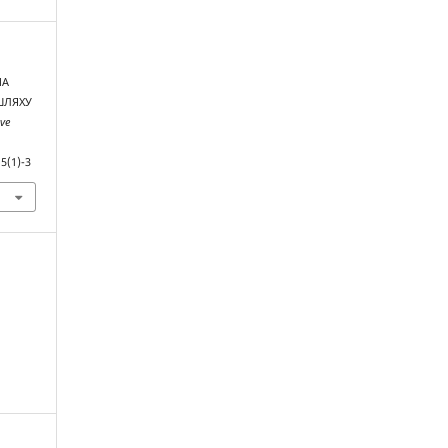
МА
ШЛЯХУ
ve
5(1)-3