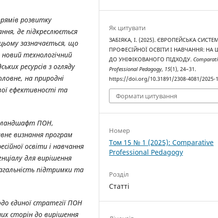
прямів розвитку
Як цитувати
ання, де підкреслюється
ЗАБІЯКА, І. (2025). ЄВРОПЕЙСЬКА СИСТЕ
 цьому зазначається, що
ПРОФЕСІЙНОЇ ОСВІТИ І НАВЧАННЯ: НА 
 новий технологічний
ДО УНІФІКОВАНОГО ПІДХОДУ.
Comparati
ських ресурсів з огляду
Professional Pedagogy
,
15
(1), 24–31.
оловне, на природні
https://doi.org/10.31891/2308-4081/2025-1
вої ефективності та
Формати цитування
й ландшафт ПОН,
Номер
ивне визнання програм
Том 15 № 1 (2025): Comparative
есійної освіти і навчання
Professional Pedagogy
енціалу для вирішення
нагальність підтримки та
Розділ
Статті
одо єдиної стратегії ПОН
них сторін до вирішення