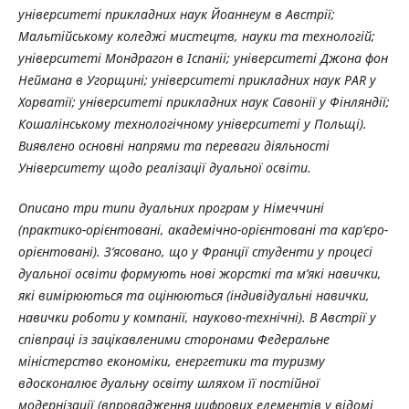
університеті прикладних наук Йоаннеум в Австрії;
Мальтійському коледжі мистецтв, науки та технологій;
університеті Мондрагон в Іспаніі;
університеті Джона фон
Неймана
в Угорщині; університеті прикладних наук PAR у
Хорватії; університеті прикладних наук Савонії у Фінляндії;
Кошалінському технологічному університеті у Польщі).
Виявлено основні напрями та переваги діяльності
Університету щодо реалізації дуальної освіти.
Описано три типи дуальних програм у Німеччині
(практико-орієнтовані, академічно-орієнтовані та кар’єро-
орієнтовані). З’ясовано, що у Франції студенти у процесі
дуальної освіти формують нові жорсткі та м’які навички,
які вимірюються та оцінюються (індивідуальні навички,
навички роботи у компанії, науково-технічні). В Австрії у
співпраці із зацікавленими сторонами Федеральне
міністерство економіки, енергетики та туризму
вдосконалює дуальну освіту шляхом її постійної
модернізації (впровадження цифрових елементів у відомі