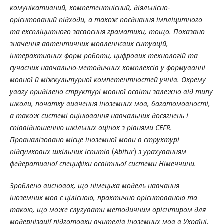
комунікативний, компетентнісний, діяльнісно-
орієнтований підходи, а також поєднання імпліцитного
та експліцитного засвоєння
граматики, тощо. Показано
значення автентичних мовленнєвих ситуацій,
інтерактивних
форм роботи, цифрових технологій та
сучасних навчально-методичних комплексів у формуванні
мовної й міжкультурної компетентностей учнів. Окрему
увагу приділено структурі мовної освіти залежно від типу
школи, початку вивчення іноземних мов, багатомовності,
а також системі оцінювання навчальних досягнень і
співвідношенню шкільних оцінок з рівнями CEFR.
Проаналізовано місце іноземної мови в структурі
підсумкових шкільних іспитів
(
Abitur
)
з урахуванням
федеративної специфіки освітньої системи Німеччини.
Зроблено висновок, що німецька модель навчання
іноземних мов є цілісною, практично орієнтованою та
такою, що може слугувати методичним орієнтиром
для
модернізації підготовки вчителів іноземних мов в Україні.