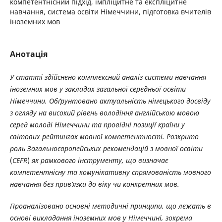
компетентнісний підхід, імпліцитне та експліцитне
навчання, система освіти Німеччини, підготовка вчителів
іноземних мов
Анотація
У статті здійснено комплексний аналіз системи навчання
іноземних мов у
закладах загальної середньої освіти
Німеччини. Обґрунтовано актуальність німецько
го досвіду
з огляду на високий рівень володіння англійською мовою
серед молоді Німеччини та провідні позиції країни у
світових рейтингах мовної компетентності. Розкрито
роль Загальноєвропейських рекомендацій з мовної освіти
(
CEFR
)
як
рамкового інструменту, що визначає
компетентнісну та комунікативну спрямованість
мовного
навчання без прив’язки до віку чи конкретних мов.
Проаналізовано основні методичні принципи, що лежать в
основі викладання
іноземних мов у Німеччині, зокрема