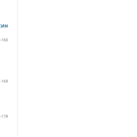
СИН
-160
-169
-178