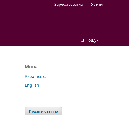
Зареєструватися
Увійти
Пошук
Мова
Українська
English
Подати статтю