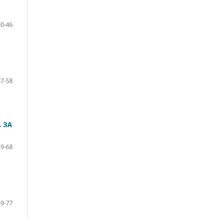
40-46
47-58
 ЗА
59-68
69-77