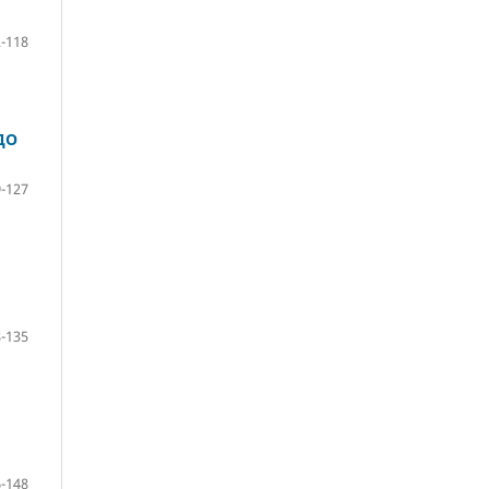
-118
ДО
-127
-135
-148