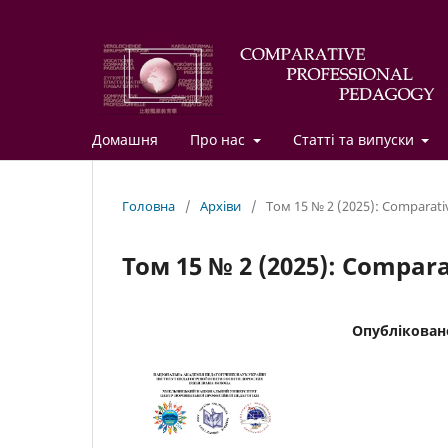
Домашня
Про нас
Статті та випуски
Головна
/
Архіви
/
Том 15 № 2 (2025): Comparati
Том 15 № 2 (2025): Compar
Опублікован