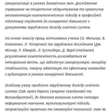
самореалізації в умовах динамічних змін. Дослідження
спрямоване на теоретичне обґрунтування та практичну
імплементацію компетентнісного підходу в професійній
підготовці студентів до концертної діяльності з
урахуванням зарубіжного досвіду освітніх систем.
На основі аналізу праць вітчизняних учених
(
О. Мельник, В.
Коваленко, Л. Петренко
)
та зарубіжних дослідників
(
Дж.
Міллер, Р. Едвардс, Л. Кустодеро, Д. Вард-Стейнман
)
регулятивна компетентність розглядається як
інтегральна якість, що забезпечує саморегуляцію, емоційну
стабільність, творчу адаптацію та ефективну взаємодію
з аудиторією в умовах концертної діяльності.
Особливу увагу приділено зарубіжному досвіду освітніх
систем США, країн Європи
(
зокрема Скандинавії та
Великобританії
)
, де джазова вокальна освіта інтегрує
неформальне навчання, мультикультурні підходи,
імпровізаційні практики та інноваційні
технології, такі як