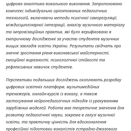
цифрова аналітика вокального виконання. Запропоновано
комплекс індивідуально орієнтованих педагогічних
технологій, включаючи методи психічної саморегуляції,
міждисциплінарної інтеграції, аналізу музичного матеріалу
та імпровізаційних практик, які було верифіковано в
емпіричному дослідженні за участю студентів музичних
вищих закладів освіти України. Результати свідчать про
значне зростання рівня виконавської майстерності,
емоційної виразності, психологічної стійкості та
рефлексивних навичок студентів.
Перспективи подальших досліджень охоплюють розробку
цифрових освітніх платформ, мультимедійних
тренажерів, онлайн-курсів із вокалу, а також
застосування нейропедагогічних підходів із урахуванням
зарубіжних моделей. Робота має теоретичне значення для
розвитку педагогічної науки, зокрема в галузі музичної
освіти, та практичну цінність для вдосконалення
професійної підготовки вокалістів естрадно-джазового