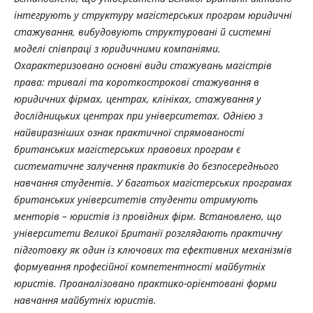
інтегрують у
структуру магістерських програм юридичні
стажування,
вибудовують структуровані
й системні
моделі співпраці з юридичними компаніями.
Охарактеризовано основні види стажувань магістрів
права: тривалі та короткострокові стажування в
юридичних фірмах, центрах, клініках, стажування у
дослідницьких центрах при
університетах. Однією з
найвиразніших ознак практичної спрямованості
британських
магістерських правових програм є
систематичне залучення практиків до безпосереднього
навчання студентів. У багатьох магістерських програмах
британських університетів студенти отримують
менторів – юристів із провідних фірм. Встановлено, що
університети Великої Британії розглядають практичну
підготовку як один із ключових та ефективних механізмів
формування професійної компетентності майбутніх
юристів. Проаналізовано практико-орієнтовані форми
навчання майбутніх юристів.