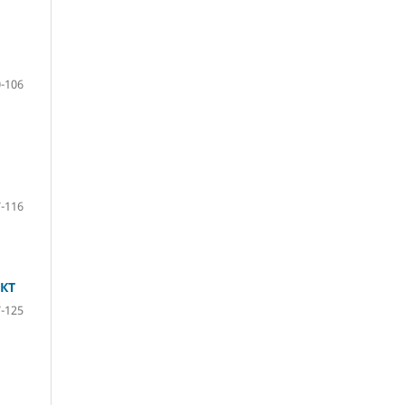
-106
-116
КТ
-125