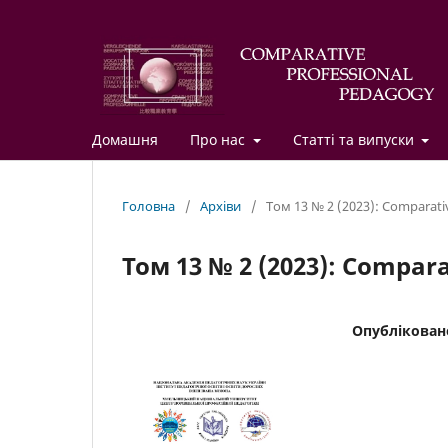
Домашня
Про нас
Статті та випуски
Головна
/
Архіви
/
Том 13 № 2 (2023): Comparati
Том 13 № 2 (2023): Compar
Опублікован