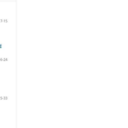
7-15
Ї
16-24
25-33