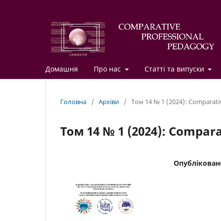
Домашня
Про нас
Статті та випуски
Головна
/
Архіви
/
Том 14 № 1 (2024): Comparati
Том 14 № 1 (2024): Compar
Опублікован